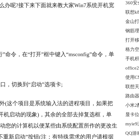
么办呢?接下来下面就来教大家Win7系统开机宽
联想k
金山打
格力空
”命令，在“打开”框中键入“msconfig”命令，单
offi
使用C
口，切换到“启动”选项卡;
动项目外(这个项目是系统输入法的进程项目，如果把
小米2
开机启动的现象)，其余的全部去掉复选框，单
显卡位
myi
启动您的计算机以便某些由系统配置所作的更改生
不重新启动”按钮(注：有特殊需求的用户请根据