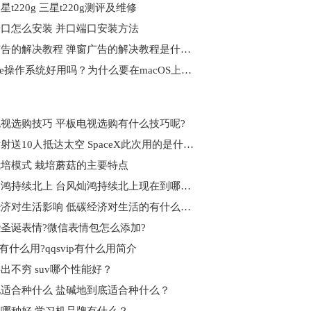
t220g 三星t220g测评及维修
口怎么安装 并口端口安装方法
弹窗广告的解决教程 弹窗广告的解决教程是什么？
Chrome操作系统好用吗？为什么要在macOS上使用Chrome？
视选购技巧 平板电视选购有什么技巧呢?
三次发射送10人抵达太空 SpaceX此次用的是什么飞船？
培模式 栽培蘑菇的主要特点
台风灿鸿持续北上 台风灿鸿持续北上现在到哪了？
低碳经济对生活影响 低碳经济对生活的有什么影响？
圣诞表情?微信表情包怎么添加?
ip有什么用?qqsvip有什么用简介
层出不穷 suv哪个性能好？
适合种什么 盐碱地到底适合种什么？