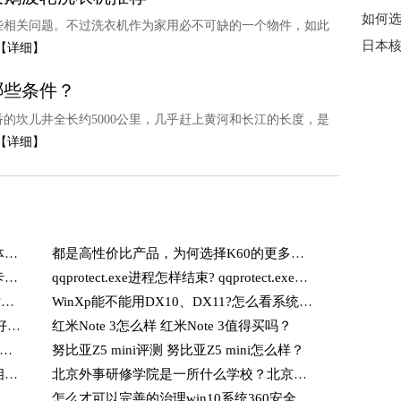
如何选
些相关问题。不过洗衣机作为家用必不可缺的一个物件，如此
【详细】
哪些条件？
的坎儿井全长约5000公里，几乎赶上黄河和长江的长度，是
【详细】
宽带连接慢咋回事 开机宽带连接慢的具体解决方法
都是高性价比产品，为何选择K60的更多，网友说了这几个原因
主板故障诊断卡代码 电脑主板故障诊断卡代码大全
qqprotect.exe进程怎样结束? qqprotect.exe进程结束步骤
网页图片显示红叉是什么原因？网页图片显示红叉处理方法步骤
WinXp能不能用DX10、DX11?怎么看系统的dx9.0c版本?
Sailfish OS好用吗？ Sailfish OS旗鱼系统好用吗 ?
红米Note 3怎么样 红米Note 3值得买吗？
安全卫士软件突然打不开问题原因 全卫士软件突然打不开解决方法
努比亚Z5 mini评测 努比亚Z5 mini怎么样？
背投电视机怎么维修 背投电视机维修的相关知识介绍
北京外事研修学院是一所什么学校？北京外事研修学院介绍
介绍 诺基亚PC套件中文版功能介绍及详细用法
怎么才可以完善的治理win10系统360安全浏览器提示此页面已经崩溃呢?