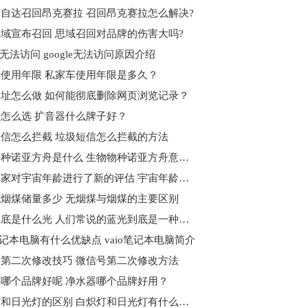
自达召回昂克赛拉 召回昂克赛拉怎么解决?
域宣布召回 思域召回对品牌的伤害大吗?
le无法访问 google无法访问原因介绍
使用年限 私家车使用年限是多久？
址怎么做 如何能彻底删除网页浏览记录？
怎么选 扩音器什么牌子好？
信怎么拦截 垃圾短信怎么拦截的方法
生物物种诺亚方舟是什么 生物物种诺亚方舟意义何在？
天文学家对宇宙年龄进行了新的评估 宇宙年龄到底是什么？
烟煤储量多少 无烟煤与烟煤的主要区别
蓝光到底是什么光 人们常说的蓝光到底是一种什么光
o笔记本电脑有什么优缺点 vaio笔记本电脑简介
第二次修改技巧 微信号第二次修改方法
哪个品牌好呢 净水器哪个品牌好用？
白炽灯和日光灯的区别 白炽灯和日光灯有什么不一样？