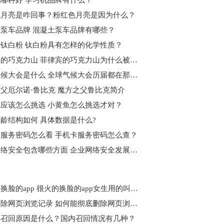
哪种好 学习机品牌有什么？
色月亮是咋回事？粉红色月亮是因为什么？
泵车品牌 混凝土泵车品牌有哪些？
钛白粉 钛白粉具有怎样的化学性质？
菲律宾的巧克力山 菲律宾的巧克力山为什么被说是第八大奇迹？
全球气候大会是什么 全球气候大会历届都在那举行的？
父厄尔诺·鲁比克 魔方之父鲁比克简介
应该怎么挑选 小黄鱼怎么挑选才对？
龄结构如何 具体数据是什么?
服务密码怎么看 手机卡服务密码怎么查？
企业网络安全包含哪些方面 企业网络安全发展趋势
很火的换脸的app 很火的换脸的app女生用的叫什么?
彻底删除网页浏览记录 如何能彻底删除网页浏览记录？
4召回原因是什么？国内召回情况有几种？