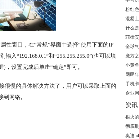
学习机
粉红
混凝土
什么是
P/IP)”属性窗口，在“常规”界面中选择“使用下面的IP
92.168.0.1”和“255.255.255.0”(也可以填
魔方之
小黄鱼
)，设置完成后单击“确定”即可。
网民年
手机卡
连接很慢的具体解决方法了，用户可以采取上面的
接到网络。
资讯
开机宽带连接很慢是什么原因
宽带连接慢咋回事
奥迪a