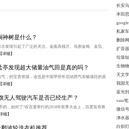
长安马
本田思
goog
私家车
铜神树是什么？
删除网
考古发现引起了广泛的关注。金面具残片、鸟形金饰、金箔、
扩音器
【详细】
垃圾短
盐亭发现超大储量油气田是真的吗？
然气，的宝贵资源，这也是中国早些年启动西气东输项目的原
我国无
【详细】
旗无人驾驶汽车是否已经生产？
vai
的，如何了?在百度举行的2018年世界大会上，百度宣布将
微信号
详细】
净水器
天鹅波轮洗衣机推荐