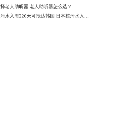
择老人助听器 老人助听器怎么选？
日本核污水入海220天可抵达韩国 日本核污水入海有什么不好？