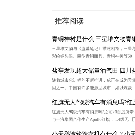
推荐阅读
青铜神树是什么 三星堆文物青
三星堆文物与《盗墓笔记》描述相符，三星
彩绘铜头眼、巨型青铜面具、青铜神树等50
盐亭发现超大储量油气田 四川
随着城市化进程的不断推进，成正在成为天
因之一。中国有许多能源型城市，如以煤炭
红旗无人驾驶汽车有消息吗?红
红旗无人驾驶汽车有消息吗?之前和百度所牵手
与一汽集团合作生产Apollo红旗， L4级无
【
小天鹅波轮洗衣机有什么？小