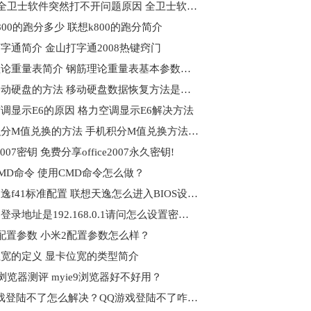
360安全卫士软件突然打不开问题原因 全卫士软件突然打不开解决方法
800的跑分多少 联想k800的跑分简介
字通简介 金山打字通2008热键窍门
钢筋理论重量表简介 钢筋理论重量表基本参数及计算简式
打开移动硬盘的方法 移动硬盘数据恢复方法是什么？
调显示E6的原因 格力空调显示E6解决方法
手机积分M值兑换的方法 手机积分M值兑换方法/步骤
ce2007密钥 免费分享office2007永久密钥!
MD命令 使用CMD命令怎么做？
联想天逸f41标准配置 联想天逸怎么进入BIOS设置?
路由器登录地址是192.168.0.1请问怎么设置密码呢?
配置参数 小米2配置参数怎么样？
宽的定义 显卡位宽的类型简介
e9浏览器测评 myie9浏览器好不好用？
QQ游戏登陆不了怎么解决？QQ游戏登陆不了咋回事？